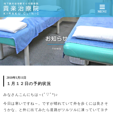
MENU
１月１２日の予約状況 | 札幌厚別区大谷地で整体・骨盤矯正なら貴楽治療院
2018年1月11日
１月１２日の予約状況
みなさんこんにちは～(ﾟ▽ﾟ*)♪
今日は寒いですね～。ですが晴れていて外を歩くには良さそ
うかな、と外に出てみたら道路がツルツルに凍っていてヨチ