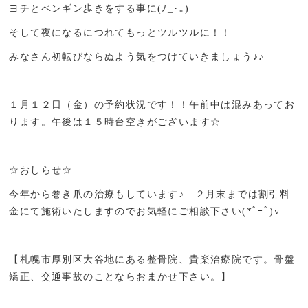
ヨチとペンギン歩きをする事に(ﾉ_･｡)
そして夜になるにつれてもっとツルツルに！！
みなさん初転びならぬよう気をつけていきましょう♪♪
１月１２日（金）の予約状況です！！午前中は混みあってお
ります。午後は１５時台空きがございます☆
☆おしらせ☆
今年から巻き爪の治療もしています♪ ２月末までは割引料
金にて施術いたしますのでお気軽にご相談下さい(*ﾟｰﾟ)v
【札幌市厚別区大谷地にある整骨院、貴楽治療院です。骨盤
矯正、交通事故のことならおまかせ下さい。】