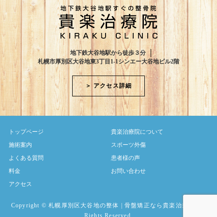
地下鉄大谷地駅から徒歩３分
札幌市厚別区大谷地東3丁目1-1シンエー大谷地ビル2階
＞ アクセス詳細
トップページ
貴楽治療院について
施術案内
スポーツ外傷
よくある質問
患者様の声
料金
お問い合わせ
アクセス
Copyright ©
札幌厚別区大谷地の整体 | 骨盤矯正なら貴楽治療院
All
Rights Reserved.