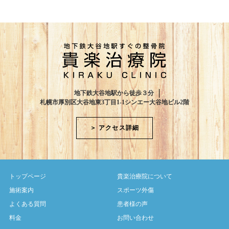
地下鉄大谷地駅から徒歩３分
札幌市厚別区大谷地東3丁目1-1シンエー大谷地ビル2階
＞ アクセス詳細
トップページ
貴楽治療院について
施術案内
スポーツ外傷
よくある質問
患者様の声
料金
お問い合わせ