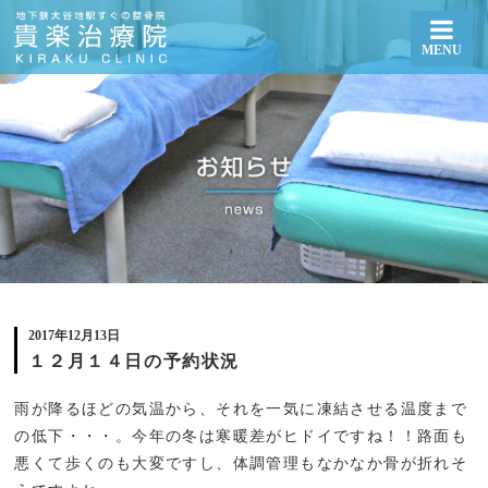
MENU
１２月１４日の予約状況 | 札幌厚別区大谷地で整体・骨盤矯正なら貴楽治療院
2017年12月13日
１２月１４日の予約状況
雨が降るほどの気温から、それを一気に凍結させる温度まで
の低下・・・。今年の冬は寒暖差がヒドイですね！！路面も
悪くて歩くのも大変ですし、体調管理もなかなか骨が折れそ