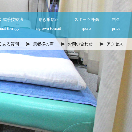
く式手技療法
巻き爪矯正
スポーツ外傷
料金
ual therapy
ngrown toenail
sports
price
くある質問
患者様の声
お問い合わせ
アクセス