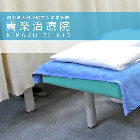
９月１６日の予約状況 | 札幌厚別区大谷地で整体・骨盤矯正なら貴楽治療院