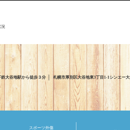
状況
下鉄大谷地駅から徒歩３分
札幌市厚別区大谷地東3丁目1-1シンエー
スポーツ外傷