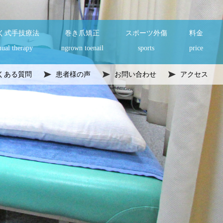
く式手技療法
巻き爪矯正
スポーツ外傷
料金
ual therapy
ngrown toenail
sports
price
くある質問
患者様の声
お問い合わせ
アクセス