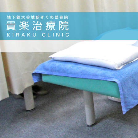
２月４日の予約状況 | 札幌厚別区大谷地で整体・骨盤矯正なら貴楽治療院