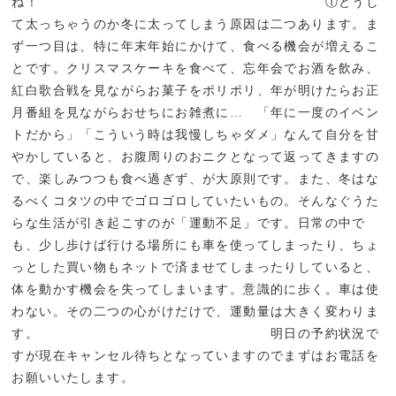
ね！ ①どうし
て太っちゃうのか冬に太ってしまう原因は二つあります。ま
ず一つ目は、特に年末年始にかけて、食べる機会が増えるこ
とです。クリスマスケーキを食べて、忘年会でお酒を飲み、
紅白歌合戦を見ながらお菓子をポリポリ、年が明けたらお正
月番組を見ながらおせちにお雑煮に… 「年に一度のイベン
トだから」「こういう時は我慢しちゃダメ」なんて自分を甘
やかしていると、お腹周りのおニクとなって返ってきますの
で、楽しみつつも食べ過ぎず、が大原則です。また、冬はな
るべくコタツの中でゴロゴロしていたいもの。そんなぐうた
らな生活が引き起こすのが「運動不足」です。日常の中で
も、少し歩けば行ける場所にも車を使ってしまったり、ちょ
っとした買い物もネットで済ませてしまったりしていると、
体を動かす機会を失ってしまいます。意識的に歩く。車は使
わない。その二つの心がけだけで、運動量は大きく変わりま
す。 明日の予約状況で
すが現在キャンセル待ちとなっていますのでまずはお電話を
お願いいたします。