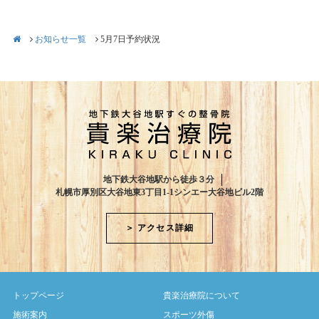
お知らせ一覧
5月7日予約状況
地下鉄大谷地駅から徒歩３分
札幌市厚別区大谷地東3丁目1-1シンエー大谷地ビル2階
＞ アクセス詳細
トップページ
貴楽治療院について
施術案内
スポーツ外傷