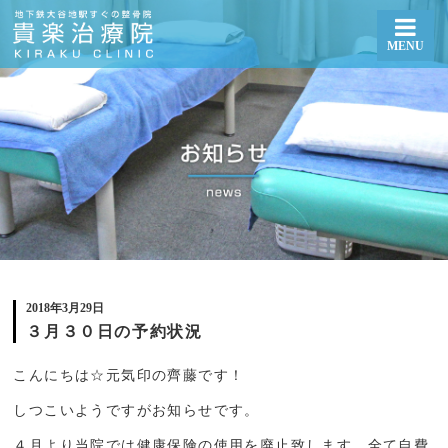
MENU
３月３０日の予約状況 | 札幌厚別区大谷地で整体・骨盤矯正なら貴楽治療院
2018年3月29日
３月３０日の予約状況
こんにちは☆元気印の齊藤です！
しつこいようですがお知らせです。
４月より当院では健康保険の使用を廃止致します。全て自費