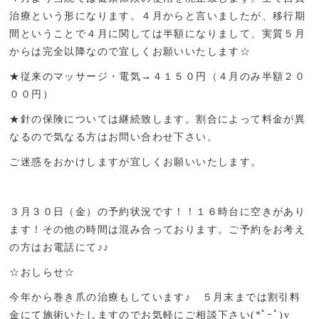
治療という形になります。４月からと言いましたが、移行期
間ということで４月に関しては半額になりまして、実質５月
からは完全以降なので宜しくお願いいたします☆
★従来のマッサージ・電気→４１５０円（４月のみ半額２０
００円）
★針の保険については継続致します。割合によって料金が異
なるので気なる方はお問い合わせ下さい。
ご迷惑をおかけしますが宜しくお願いいたします。
３月３０日（金）の予約状況です！！１６時台に空きがあり
ます！その他の時間は混み合っております。ご予約をお考え
の方はお電話にて♪♪
☆おしらせ☆
今年から巻き爪の治療もしています♪ ５月末までは割引料
金にて施術いたしますのでお気軽にご相談下さい(*ﾟｰﾟ)v